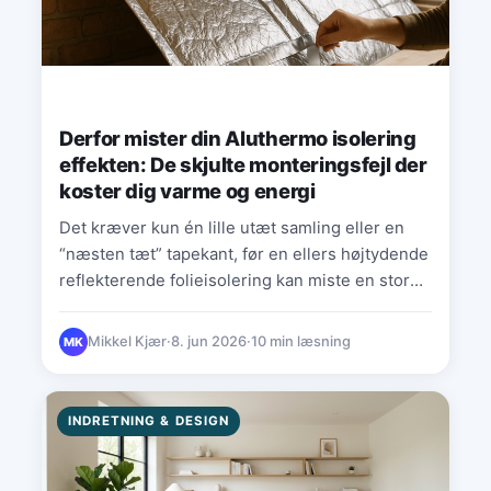
Derfor mister din Aluthermo isolering
effekten: De skjulte monteringsfejl der
koster dig varme og energi
Det kræver kun én lille utæt samling eller en
“næsten tæt” tapekant, før en ellers højtydende
reflekterende folieisolering kan miste en stor
del af…
Mikkel Kjær
·
8. jun 2026
·
10 min læsning
MK
INDRETNING & DESIGN