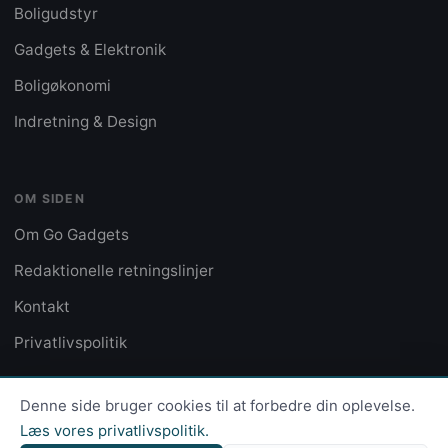
Boligudstyr
Gadgets & Elektronik
Boligøkonomi
Indretning & Design
OM SIDEN
Om Go Gadgets
Redaktionelle retningslinjer
Kontakt
Privatlivspolitik
Denne side bruger cookies til at forbedre din oplevelse.
Læs vores privatlivspolitik.
© 2026 Go Gadgets · Alle rettigheder reserveret