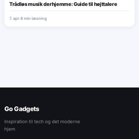
Trådløs musik derhjemme: Guide til højttalere
7. apr
·
8 min læsning
Go Gadgets
Inspiration til tech og det moderne
hjem