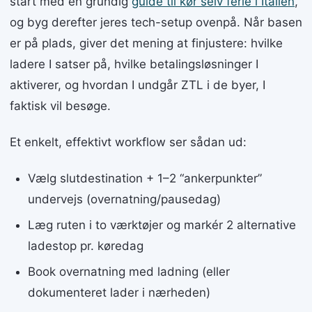
start med en grundig
guide til kør selv ferie i Italien
,
og byg derefter jeres tech-setup ovenpå. Når basen
er på plads, giver det mening at finjustere: hvilke
ladere I satser på, hvilke betalingsløsninger I
aktiverer, og hvordan I undgår ZTL i de byer, I
faktisk vil besøge.
Et enkelt, effektivt workflow ser sådan ud:
Vælg slutdestination + 1–2 “ankerpunkter”
undervejs (overnatning/pausedag)
Læg ruten i to værktøjer og markér 2 alternative
ladestop pr. køredag
Book overnatning med ladning (eller
dokumenteret lader i nærheden)