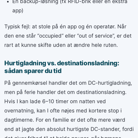
Én backup-løsning (fx RFID-brik eller en ekstra
app)
Typisk fejl: at stole på én app og én operatør. Når
den ene står “occupied” eller “out of service”, er det
rart at kunne skifte uden at ændre hele ruten.
Hurtigladning vs. destinationsladning:
sådan sparer du tid
På gennemkørsel handler det om DC-hurtigladning,
men på ferie handler det om destinationsladning.
Hvis I kan lade 6–10 timer om natten ved
overnatning, kan I ofte nøjes med kortere stop i
dagtimerne. For en familie er det ofte mere værd
end at jagte den absolut hurtigste DC-stander, fordi