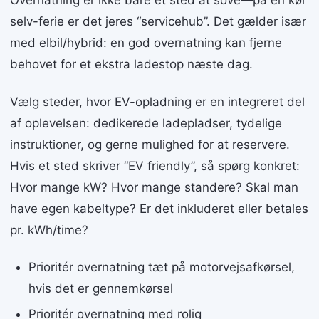
Overnatning er ikke bare et sted at sove—på en kør
selv-ferie er det jeres “servicehub”. Det gælder især
med elbil/hybrid: en god overnatning kan fjerne
behovet for et ekstra ladestop næste dag.
Vælg steder, hvor EV-opladning er en integreret del
af oplevelsen: dedikerede ladepladser, tydelige
instruktioner, og gerne mulighed for at reservere.
Hvis et sted skriver “EV friendly”, så spørg konkret:
Hvor mange kW? Hvor mange standere? Skal man
have egen kabeltype? Er det inkluderet eller betales
pr. kWh/time?
Prioritér overnatning tæt på motorvejsafkørsel,
hvis det er gennemkørsel
Prioritér overnatning med rolig